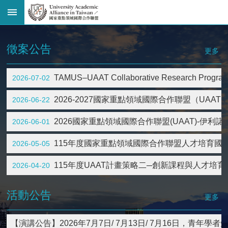
進
階
搜
徵案公告
更多
尋
回
TAMUS–UAAT Collaborative Research Pr
2026-07-02
首
頁
2026-2027國家重點領域國際合作聯盟（UA
2026-06-22
臺
大
2026國家重點領域國際合作聯盟(UAAT)-伊利諾
2026-06-01
首
頁
115年度國家重點領域國際合作聯盟人才培育國
2026-05-05
網
站
115年度UAAT計畫策略二─創新課程與人才培
2026-04-20
導
覽
活動公告
聯
更多
絡
資
【演講公告】2026年7月7日/ 7月13日/ 7月16日，青年學者短
訊