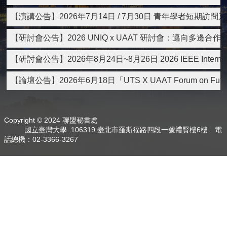
雙
【演講公告】2026年7月14日 / 7月30日 青年學者短期訪問系列：
語
詞
【研討會公告】2026 UNIQ x UAAT 研討會：邁向多邊合
彙
English
【研討會公告】2026年8月24日~8月26日 2026 IEEE International S
最
【論壇公告】2026年6月18日「UTS X UAAT Forum on Future H
新
消
息
Copyright © 2024 聯盟秘書處
關
國立臺灣大學 106319 臺北市羅斯福路四段一號禮賢樓6樓 電
於
話總機：02-3366-3267
我
們
交
流
活
動