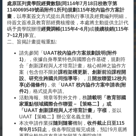
處原匡列貴學院
經費數額(同114年7月18日校教字第
雙
1140069549號函附件1所列)規劃115年校內協作方案計
語
畫
，以專案簽文方式提出具體執行事項及經費編列明細，
詞
待簽文簽准及教育部經費核撥後，本處將主動提供主計代
彙
碼予貴學院辦理
經費調帳(115年4~6月)
或
後續核銷(115年
English
7
~12月)
事宜。
二、旨揭計畫提報重點:
最
請先參閱「
UAAT校內協作方案規劃說明(附件
新
1)
」，依據自身專業特色與國際合作基礎，規劃符
消
合「創新課程與人才培育計畫」核心精神之協作方
息
案（包含但不限於
課程架構更新、創新前沿課程開
關
設、研究生跨國共同指導等
），且
開放聯盟12校共
於
享(必備條件)
，依「
UAAT 校內協作方案申請
表
(附
我
件
2
)
」格式提具申請。
們
活動海報、簡章等對外文件，務
請載明「教育部國
家重點領域國際合作聯盟－【策略二】」或
交
「UAAT 創新課程與人才培育計畫」字樣
，並以
流
UAAT【策略二】辦公室名義主辦。
活
本次申請作業採
隨到隨審
機制，
收件截止日至115
動
年9月15日止
，俟各學院提報完成後，預計9月底將
再釋出餘款供有意追加預算之學院申請。