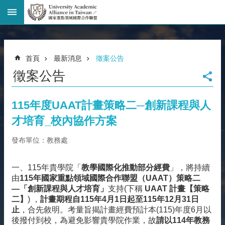
進
階
搜
尋
首頁
最新消息
徵案公告
回
徵案公告
首
頁
臺
115年度UAAT計畫策略二─創新課程與人
大
才培育_校內協作方案
首
頁
發布單位：教務處
網
站
一、115年貴學院「
教學國際化推動部分經費
」，將持續
導
由
115年
國家重點領域國際合作聯盟（UAAT）策略二
覽
―
「創新課程與人才培育」
支持(下稱
UAAT 計畫【策略
聯
二】
) ，
計畫期程自115年4月1日起至115年12月31日
絡
止
，合先敘明。考量旨揭計畫經費預計本(115)年度6月以
資
後撥付到校，為避免影響貴學院作業，故
請以114年
教務
訊