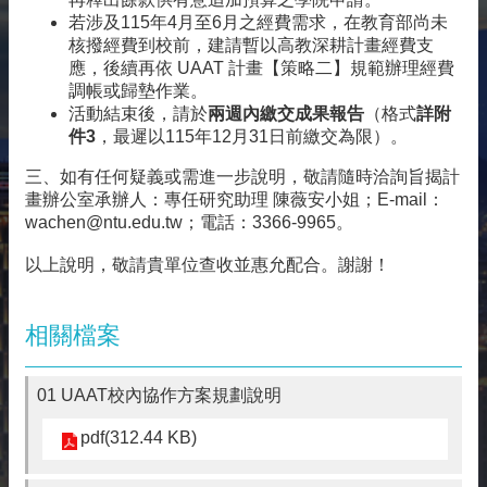
相
若涉及115年4月至6月之經費需求，在教育部尚未
關
核撥經費到校前，建請暫以高教深耕計畫經費支
資
應，後續再依 UAAT 計畫【策略二】規範辦理經費
源
調帳或歸墊作業。
活動結束後，請於
兩週內繳交
成果報告
（格式
詳附
聯
件3
，最遲以115年12月31日前繳交為限）。
絡
我
三、如有任何疑義或需進一步說明，敬請隨時洽詢旨揭計
們
畫辦公室承辦人：專任研究助理 陳薇安小姐；E-mail：
wachen@ntu.edu.tw
；電話：3366-9965。
獲
取
以上說明，敬請貴單位查收並惠允配合。謝謝！
徵
案
通
相關檔案
知
01 UAAT校內協作方案規劃說明
pdf(312.44 KB)