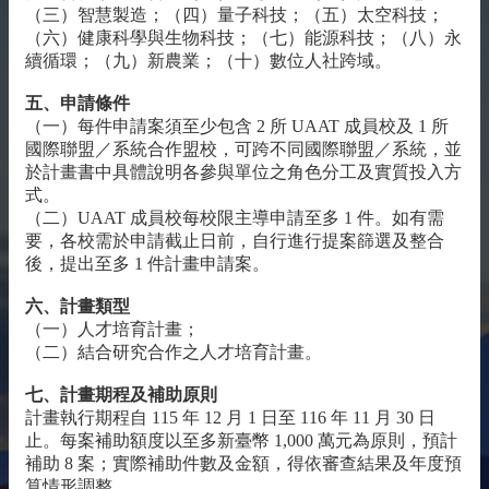
相
（三）智慧製造；（四）量子科技；（五）太空科技；
關
（六）健康科學與生物科技；（七）能源科技；（八）永
資
續循環；（九）新農業；
（十）數位人社跨域。
源
五、申請條件
聯
（一）每件申請案須至少包含 2 所 UAAT 成員校及 1 所
絡
國際聯盟／系統合作盟校，可跨不同國際聯盟／系統，並
我
於計畫書中具體說明各參與單位之角色分工及實質投入方
們
式。
（二）UAAT 成員校每校限主導申請至多 1 件。如有需
獲
要，各校需於申請截止日前，自行進行提案篩選及整合
取
後，提出至多 1 件計畫申請案。
徵
案
六、計畫類型
通
（一）人才培育計畫；
知
（二）結合研究合作之人才培育計畫。
七、計畫期程及補助原則
計畫執行期程自 115 年 12 月 1 日至 116 年 11 月 30 日
止。每案補助額度以至多新臺幣 1,000 萬元為原則，預計
補助 8 案；實際補助件數及金額，得依審查結果及年度預
算情形調整。