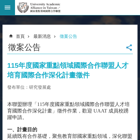
進
階
搜
尋
首頁
最新消息
徵案公告
回
徵案公告
首
頁
臺
115年度國家重點領域國際合作聯盟人才
大
培育國際合作深化計畫徵件
首
頁
發布單位：研究發展處
網
站
本聯盟辦理「115年度國家重點領域國際合作聯盟人才培
導
育國際合作深化計畫」徵件作業，歡迎 UAAT 成員校踴
覽
躍申請。
聯
絡
一、計畫目的
資
延續既有合作基礎，聚焦教育部國家重點領域，深化聯盟
訊