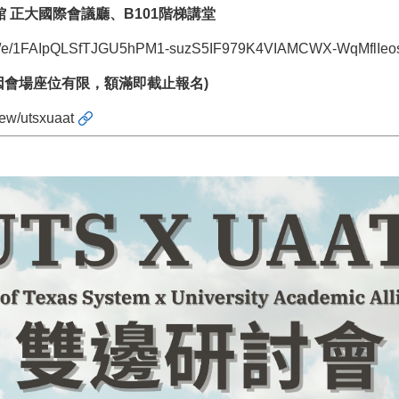
 正大國際會議廳、B101階梯講堂
/d/e/1FAIpQLSfTJGU5hPM1-suzS5IF979K4VIAMCWX-WqMflIeo
日) 因會場座位有限，額滿即截止報名)
iew/utsxuaat