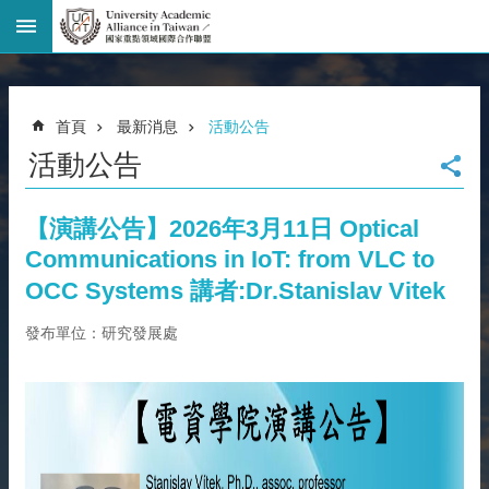
進
階
搜
尋
首頁
最新消息
活動公告
回
活動公告
首
頁
臺
【演講公告】2026年3月11日 Optical
大
Communications in IoT: from VLC to
首
OCC Systems 講者:Dr.Stanislav Vitek
頁
網
發布單位：研究發展處
站
導
覽
聯
絡
資
訊