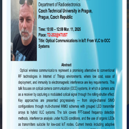
雙
語
詞
彙
English
最
新
消
息
關
於
我
們
交
流
活
動