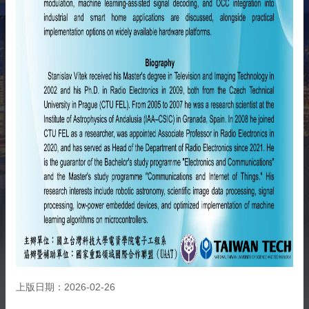
相
關
資
源
聯
絡
我
們
獲
取
徵
案
通
知
上版日期：2026-02-26