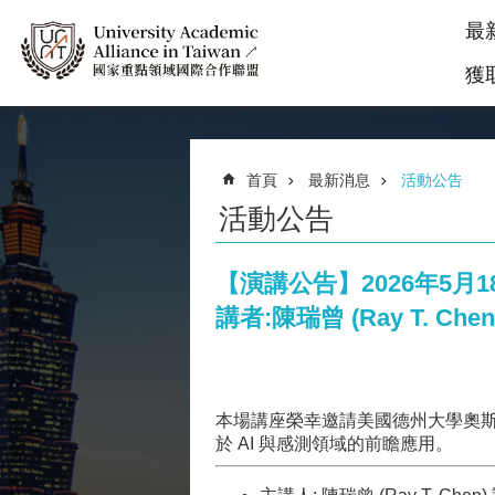
最
獲
首頁
最新消息
活動公告
活動公告
【演講公告】2026年5月
講者:陳瑞曾 (Ray T. Ch
本場講座榮幸邀請美國德州大學奧斯汀分校 (The
於 AI 與感測領域的前瞻應用。