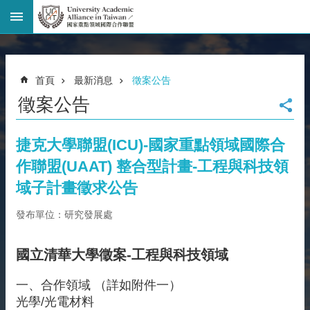
進
階
搜
尋
首頁
最新消息
徵案公告
回
徵案公告
首
頁
臺
捷克大學聯盟(ICU)-國家重點領域國際合
大
作聯盟(UAAT) 整合型計畫-工程與科技領
首
頁
域子計畫徵求公告
網
發布單位：研究發展處
站
導
覽
國立清華大學徵案-工程與科技領域
聯
絡
一、合作領域 （詳如附件一）
資
光學/光電材料
訊