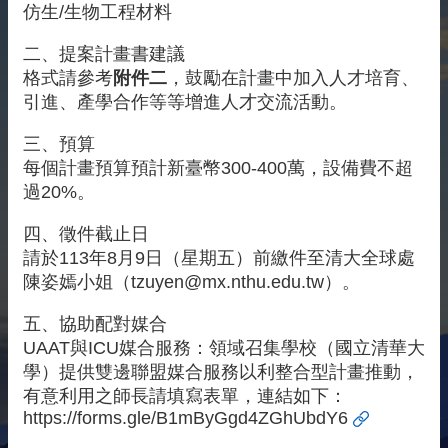
仿生/生物工程材料
雙
語
二、提案計畫書建議
詞
格式請參考
附件二
，鼓勵在計畫中加入人才培育、
彙
引進、產學合作等等增進人才交流活動。
English
三、預算
最
每個計畫預算預計新臺幣300-400萬，設備費不超
新
過20%。
消
息
四、徵件截止日
關
請於113年8月9日（星期五）前繳件至清大全球處
於
陳姿嫣小姐（tzuyen@mx.nthu.edu.tw）。
我
們
五、協助配對媒合
UAAT與ICU媒合服務：領域召集學校（國立清華大
交
學）提供雙邊聯盟媒合服務以利整合型計畫推動，
流
有意利用之師長請填寫表單，連結如下：
活
https://forms.gle/B1mByGgd4ZGhUbdY6
動