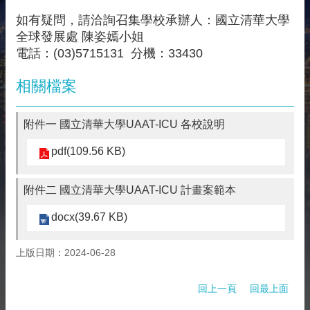
相
如有疑問，請洽詢召集學校承辦人：國立清華大學
關
資
全球發展處 陳姿嫣小姐
源
電話：(03)5715131 分機：33430
聯
相關檔案
絡
我
們
附件一 國立清華大學UAAT-ICU 各校說明
獲
pdf(109.56 KB)
取
徵
案
附件二 國立清華大學UAAT-ICU 計畫案範本
通
docx(39.67 KB)
知
上版日期：2024-06-28
回上一頁
回最上面