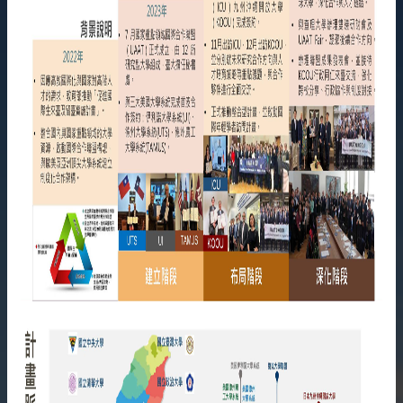
雙
語
詞
彙
English
最
新
消
息
關
於
我
們
交
流
活
動