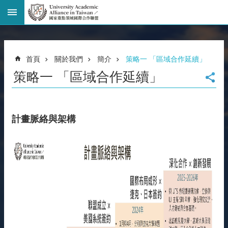
進
階
搜
尋
首頁
關於我們
簡介
策略一 「區域合作延續」
回
策略一 「區域合作延續」
首
頁
臺
大
計畫脈絡與架構
首
頁
網
站
導
覽
聯
絡
資
訊