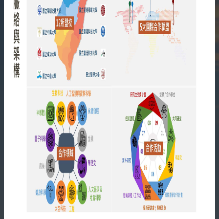
相
關
資
源
聯
絡
我
們
獲
取
徵
案
通
知