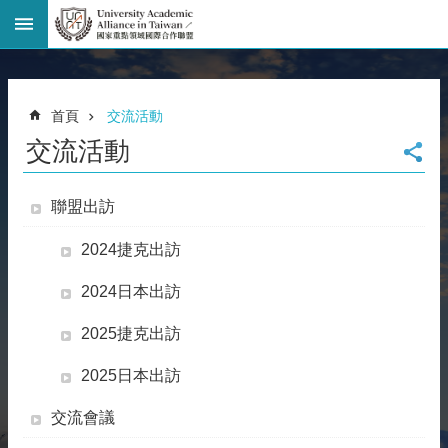
進
階
搜
尋
首頁
交流活動
回
交流活動
首
頁
臺
聯盟出訪
大
首
2024捷克出訪
頁
2024日本出訪
網
站
2025捷克出訪
導
覽
2025日本出訪
聯
絡
交流會議
資
訊