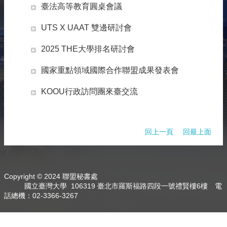
臺法高等教育圓桌會議
雙
語
UTS X UAAT 雙邊研討會
詞
彙
2025 THE大學排名研討會
English
國家重點領域國際合作聯盟成果發表會
最
新
KOOU行政訪問團來臺交流
消
息
關
回上一頁
回最上面
於
我
們
Copyright © 2024 聯盟秘書處
交
國立臺灣大學 106319 臺北市羅斯福路四段一號禮賢樓6樓 電
流
話總機：02-3366-3267
活
動