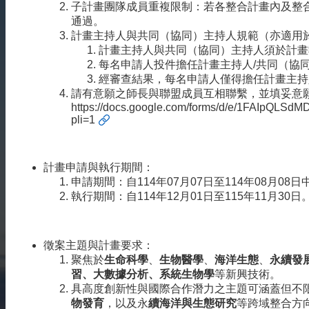
子計畫團隊成員重複限制：若各整合計畫內及整
雙
通過。
語
計畫主持人與共同（協同）主持人規範（亦適用於
詞
計畫主持人與共同（協同）主持人須於計畫
彙
每名申請人投件擔任計畫主持人/共同（協
經審查結果，每名申請人僅得擔任計畫主持
English
請有意願之師長與聯盟成員互相聯繫，並填妥意願
最
https://docs.google.com/forms/d/e/1FAIpQ
pli=1
新
消
息
計畫申請與執行期間：
關
申請期間：自114年07月07日至114年08月08日中
於
執行期間：自114年12月01日至115年11月30日
我
們
徵案主題與計畫要求：
交
聚焦於
生命科學
、
生物醫學
、
海洋生態
、
永續發
流
習、大數據分析、系統生物學
等新興技術。
活
具高度創新性與國際合作潛力之主題可涵蓋但不
動
物發育
，以及永
續海洋與生態研究
等跨域整合方