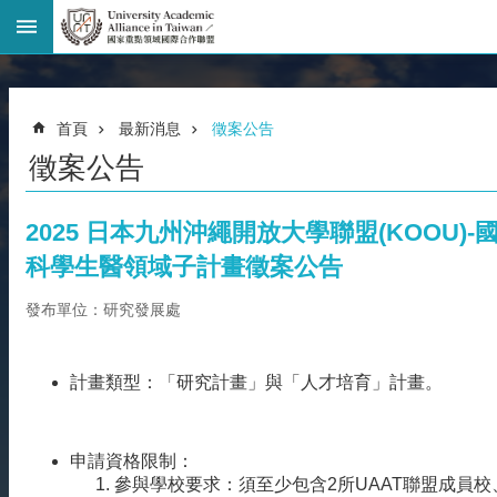
進
階
搜
尋
首頁
最新消息
徵案公告
回
徵案公告
首
頁
臺
2025 日本九州沖繩開放大學聯盟(KOOU)
大
科學生醫領域子計畫徵案公告
首
頁
發布單位：研究發展處
網
站
導
計畫類型：「研究計畫」與「人才培育」計畫。
覽
聯
絡
申請資格限制：
資
參與學校要求：須至少包含2所UAAT聯盟成員校
訊