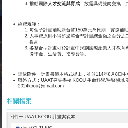
相
推動國際
人才交流與育成
，故需具備雙向交換、
關
資
源
經費規範：
每個子計畫補助新台幣150萬元為原則，實際補
聯
人事費原則不得超過整合型計畫總金額之百分之
絡
提高。
我
各整合型計畫可於計畫中規劃國際產業人才教育
們
獎學金、生活費、指導費等。
獲
取
徵
請依附件一計畫書範本格式提出，並於114年8月8日中午
案
聯絡方式：UAAT召集學校 KOOU 生命科學/生醫領域 專任助
通
2024koou@gmail.com
知
相關檔案
附件一 UAAT-KOOU 計畫案範本
docx(31.21 KB)