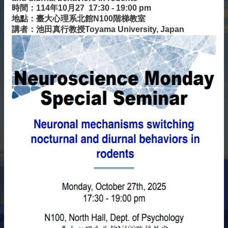
時間：114年10月27 17:30 - 19:00 pm
雙
地點：臺大心理系北館N100階梯教室
語
講者：池田真行教授Toyama University, Japan
詞
彙
English
最
新
消
息
關
於
我
們
交
流
活
動