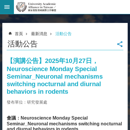
進
階
搜
尋
首頁
最新消息
活動公告
回
活動公告
首
頁
臺
【演講公告】2025年10月27日，
大
Neuroscience Monday Special
首
Seminar_Neuronal mechanisms
頁
switching nocturnal and diurnal
網
behaviors in rodents
站
導
發布單位：研究發展處
覽
聯
絡
會議：Neuroscience Monday Special
Seminar_Neuronal mechanisms switching nocturnal
資
and diurnal behaviors in rodents
訊