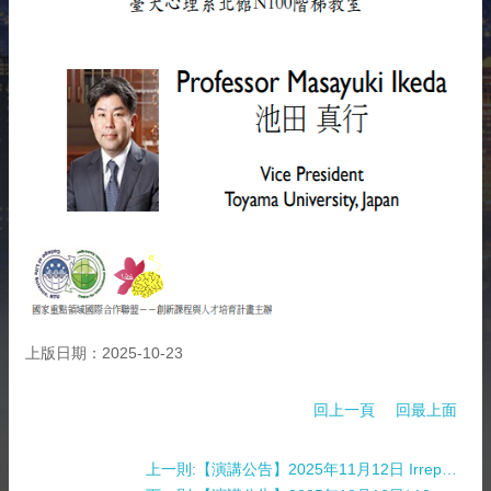
相
關
資
源
聯
絡
我
們
獲
取
徵
案
通
知
上版日期：2025-10-23
回上一頁
回最上面
上一則:【演講公告】2025年11月12日 Irreplicability, Fraud and Self-Correction in Science