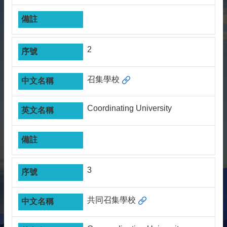
雙
語
詞
彙
2
English
最
召集學校
新
消
Coordinating University
息
關
於
我
們
3
交
流
共同召集學校
活
動