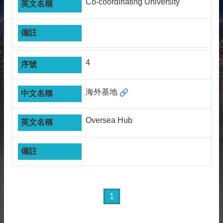
Co-coordinating University
相
關
資
源
聯
4
絡
我
們
海外基地
獲
取
Oversea Hub
徵
案
通
知
1