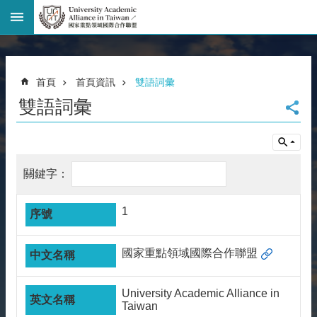
進
階
搜
尋
首頁
首頁資訊
雙語詞彙
回
雙語詞彙
首
頁
臺
大
首
頁
網
1
站
導
覽
國家重點領域國際合作聯盟
聯
絡
University Academic Alliance in
資
Taiwan
訊